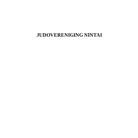
JUDOVERENIGING NINTAI
Contact
Lid worden
NIEUWS
Privacyverklaring