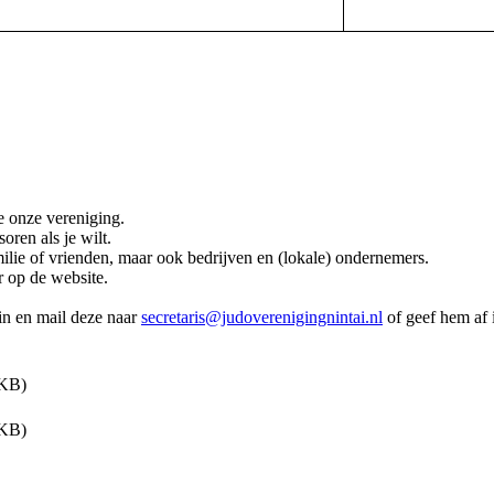
e onze vereniging.
oren als je wilt.
ilie of vrienden, maar ook bedrijven en (lokale) ondernemers.
r op de website.
in en mail deze naar
secretaris@judoverenigingnintai.nl
of geef hem af 
KB)
KB)