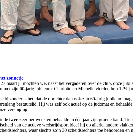
het zonnetje
maart jl. mochten we, naast het vergaderen over de club, onze jubilari
 met zijn 60-jarig jubileum. Charlotte en Michelle vierden hun 12½ jar
oe bijzonder is het, dat de oprichter dan ook zijn 60-jarig jubileum mag
renlang bestuurslid. Hij was zelf ook actief op de judomat en behaalde d
onze vereniging.
nde twee keer per week en behaalde in één jaar zijn groene band. Tien j
cheid van de actieve wedstrijdsport bleef hij op allerlei andere vlakken
scheidsrechters, waar slechts zo’n 30 scheidsrechters toe behoorden en m